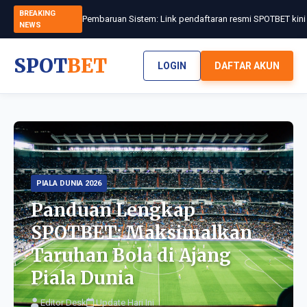
BREAKING
NEWS
SPOT
BET
LOGIN
DAFTAR AKUN
PIALA DUNIA 2026
Panduan Lengkap
SPOTBET: Maksimalkan
Taruhan Bola di Ajang
Piala Dunia
Editor Desk
Update Hari Ini