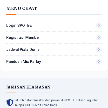
MENU CEPAT
Login SPOTBET
Registrasi Member
Jadwal Piala Dunia
Panduan Mix Parlay
JAMINAN KEAMANAN
Seluruh data transaksi dan privasi di SPOTBET dilindungi oleh
Enkripsi SSL 256-bit kelas Bank.