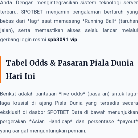
Anda. Dengan mengintegrasikan sistem teknologi server
terbaru, SPOTBET menjamin pengalaman bertaruh yang
bebas dari *lag* saat memasang *Running Ball* (taruhan
jalan), serta memastikan akses selalu lancar melalui
gerbang login resmi
spb3091.vip
.
Tabel Odds & Pasaran Piala Dunia
Hari Ini
Berikut adalah pantauan *live odds* (pasaran) untuk laga-
laga krusial di ajang Piala Dunia yang tersedia secara
eksklusif di dasbor SPOTBET. Data di bawah menunjukkan
pergerakan *Asian Handicap* dan persentase *payout*
yang sangat menguntungkan pemain.