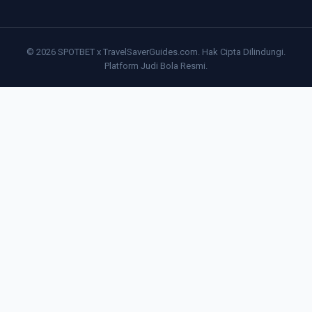
© 2026 SPOTBET x TravelSaverGuides.com. Hak Cipta Dilindungi.
Platform Judi Bola Resmi.