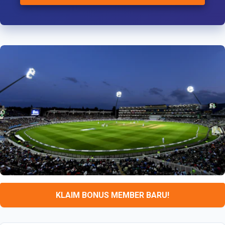
KLAIM BONUS MEMBER BARU!