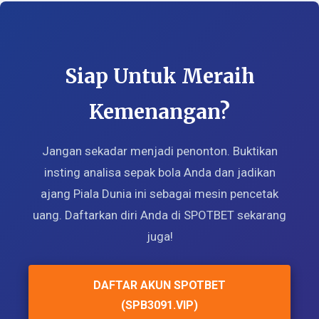
Siap Untuk Meraih
Kemenangan?
Jangan sekadar menjadi penonton. Buktikan
insting analisa sepak bola Anda dan jadikan
ajang Piala Dunia ini sebagai mesin pencetak
uang. Daftarkan diri Anda di SPOTBET sekarang
juga!
DAFTAR AKUN SPOTBET
(SPB3091.VIP)