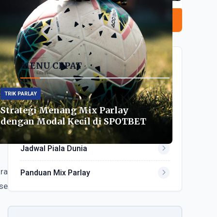
a.
KLAIM BONUS MEMBER BARU!
ola
ma
MENU CEPAT
uh
ar
TRIK PARLAY
Login SPOTBET
Strategi Menang Mix Parlay
dengan Modal Kecil di SPOTBET
Registrasi Member
Jadwal Piala Dunia
ara
Panduan Mix Parlay
se