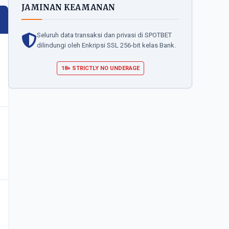
JAMINAN KEAMANAN
Seluruh data transaksi dan privasi di SPOTBET
dilindungi oleh Enkripsi SSL 256-bit kelas Bank.
18+ STRICTLY NO UNDERAGE