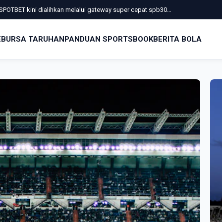
Pembaruan Sistem: Link pendaftaran resmi SPOTBET kini dialihkan melalui gateway super cepat spb3091.vip untuk keamanan maksimal.
E
BURSA TARUHAN
PANDUAN SPORTSBOOK
BERITA BOLA