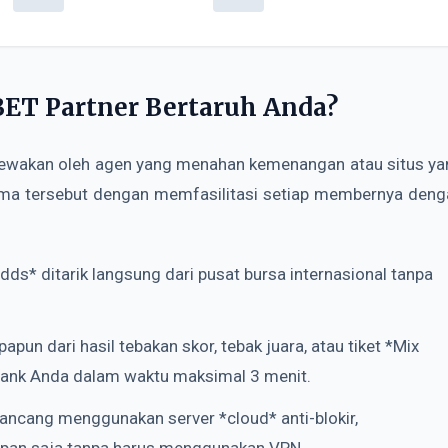
T Partner Bertaruh Anda?
ecewakan oleh agen yang menahan kemenangan atau situs ya
ma tersebut dengan memfasilitasi setiap membernya deng
odds* ditarik langsung dari pusat bursa internasional tanpa
un dari hasil tebakan skor, tebak juara, atau tiket *Mix
bank Anda dalam waktu maksimal 3 menit.
ancang menggunakan server *cloud* anti-blokir,