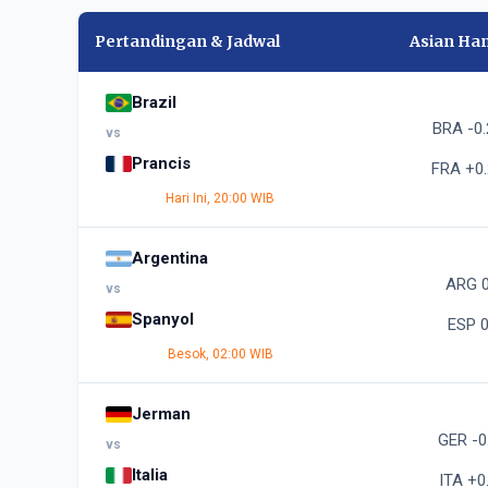
Pertandingan & Jadwal
Asian Ha
Brazil
BRA -0
vs
Prancis
FRA +0
Hari Ini, 20:00 WIB
Argentina
ARG 
vs
Spanyol
ESP 
Besok, 02:00 WIB
Jerman
GER -0
vs
Italia
ITA +0