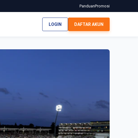
Panduan
Promosi
LOGIN
DAFTAR AKUN