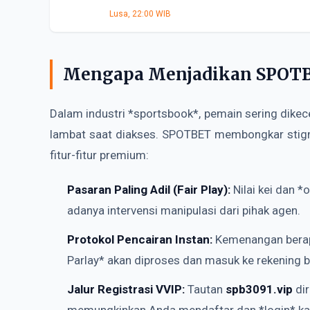
Lusa, 22:00 WIB
Mengapa Menjadikan SPOTBE
Dalam industri *sportsbook*, pemain sering dik
lambat saat diakses. SPOTBET membongkar stig
fitur-fitur premium:
Pasaran Paling Adil (Fair Play):
Nilai kei dan *
adanya intervensi manipulasi dari pihak agen.
Protokol Pencairan Instan:
Kemenangan berapap
Parlay* akan diproses dan masuk ke rekening 
Jalur Registrasi VVIP:
Tautan
spb3091.vip
dir