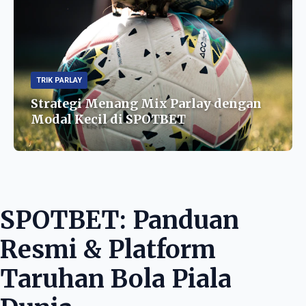
TRIK PARLAY
Strategi Menang Mix Parlay dengan
Modal Kecil di SPOTBET
SPOTBET: Panduan
Resmi & Platform
Taruhan Bola Piala