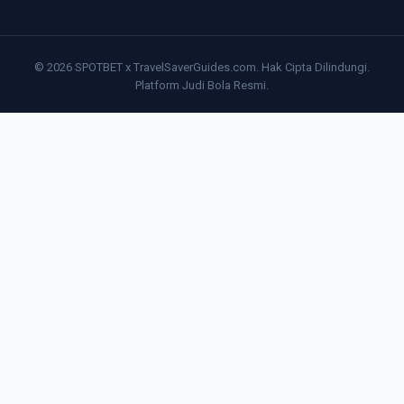
© 2026 SPOTBET x TravelSaverGuides.com. Hak Cipta Dilindungi.
Platform Judi Bola Resmi.