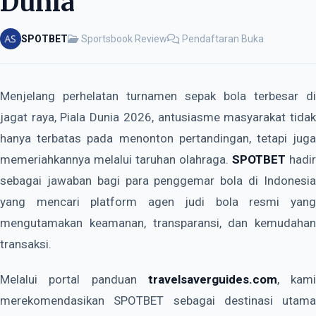
Dunia
SPOTBET
Sportsbook Review
Pendaftaran Buka
Menjelang perhelatan turnamen sepak bola terbesar di
jagat raya, Piala Dunia 2026, antusiasme masyarakat tidak
hanya terbatas pada menonton pertandingan, tetapi juga
memeriahkannya melalui taruhan olahraga.
SPOTBET
hadir
sebagai jawaban bagi para penggemar bola di Indonesia
yang mencari platform agen judi bola resmi yang
mengutamakan keamanan, transparansi, dan kemudahan
transaksi.
Melalui portal panduan
travelsaverguides.com
, kami
merekomendasikan SPOTBET sebagai destinasi utama