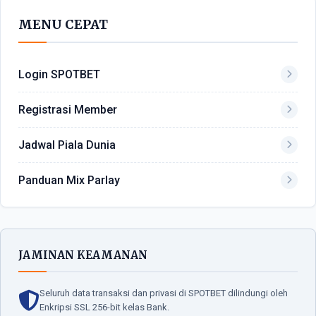
MENU CEPAT
Login SPOTBET
Registrasi Member
Jadwal Piala Dunia
Panduan Mix Parlay
JAMINAN KEAMANAN
Seluruh data transaksi dan privasi di SPOTBET dilindungi oleh
Enkripsi SSL 256-bit kelas Bank.