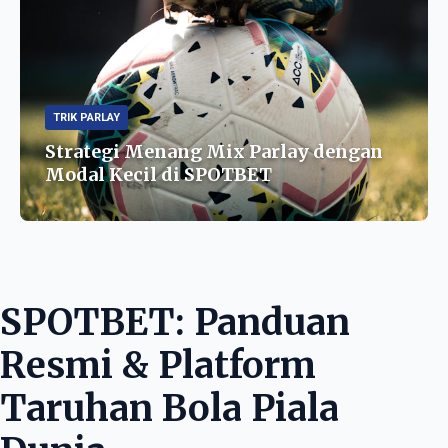
TRIK PARLAY
Strategi Menang Mix Parlay dengan
Modal Kecil di SPOTBET
SPOTBET: Panduan
Resmi & Platform
Taruhan Bola Piala