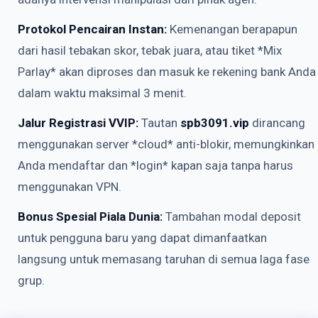
Protokol Pencairan Instan:
Kemenangan berapapun
dari hasil tebakan skor, tebak juara, atau tiket *Mix
Parlay* akan diproses dan masuk ke rekening bank Anda
dalam waktu maksimal 3 menit.
Jalur Registrasi VVIP:
Tautan
spb3091.vip
dirancang
menggunakan server *cloud* anti-blokir, memungkinkan
Anda mendaftar dan *login* kapan saja tanpa harus
menggunakan VPN.
Bonus Spesial Piala Dunia:
Tambahan modal deposit
untuk pengguna baru yang dapat dimanfaatkan
langsung untuk memasang taruhan di semua laga fase
grup.