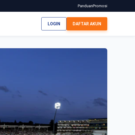
Panduan
Promosi
LOGIN
DAFTAR AKUN