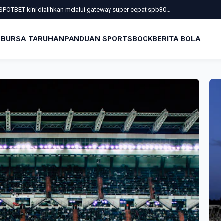
Pembaruan Sistem: Link pendaftaran resmi SPOTBET kini dialihkan melalui gateway super cepat spb3091.vip untuk keamanan maksimal.
E
BURSA TARUHAN
PANDUAN SPORTSBOOK
BERITA BOLA