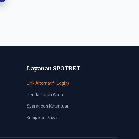
Layanan SPOTBET
Link Alternatif (Login)
Pendaftaran Akun
Syarat dan Ketentuan
Kebijakan Privasi