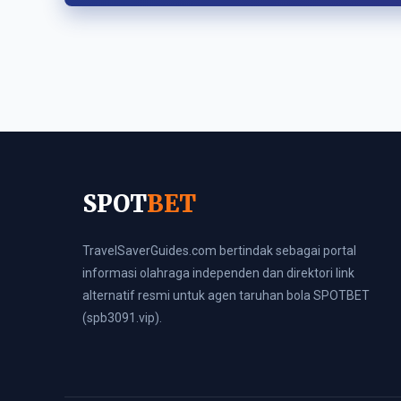
SPOT
BET
TravelSaverGuides.com bertindak sebagai portal
informasi olahraga independen dan direktori link
alternatif resmi untuk agen taruhan bola SPOTBET
(spb3091.vip).