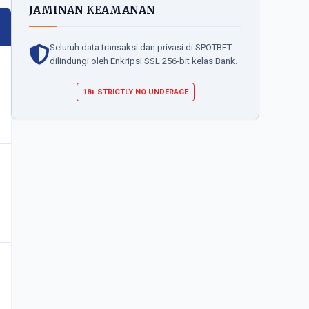
JAMINAN KEAMANAN
Seluruh data transaksi dan privasi di SPOTBET
dilindungi oleh Enkripsi SSL 256-bit kelas Bank.
18+ STRICTLY NO UNDERAGE