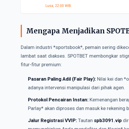
Lusa, 22:00 WIB
Mengapa Menjadikan SPOTBE
Dalam industri *sportsbook*, pemain sering dik
lambat saat diakses. SPOTBET membongkar stig
fitur-fitur premium:
Pasaran Paling Adil (Fair Play):
Nilai kei dan *
adanya intervensi manipulasi dari pihak agen.
Protokol Pencairan Instan:
Kemenangan berapap
Parlay* akan diproses dan masuk ke rekening 
Jalur Registrasi VVIP:
Tautan
spb3091.vip
dir