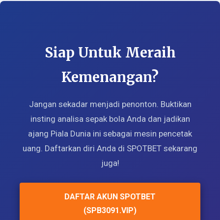
Siap Untuk Meraih
Kemenangan?
Jangan sekadar menjadi penonton. Buktikan
insting analisa sepak bola Anda dan jadikan
ajang Piala Dunia ini sebagai mesin pencetak
uang. Daftarkan diri Anda di SPOTBET sekarang
juga!
DAFTAR AKUN SPOTBET
(SPB3091.VIP)