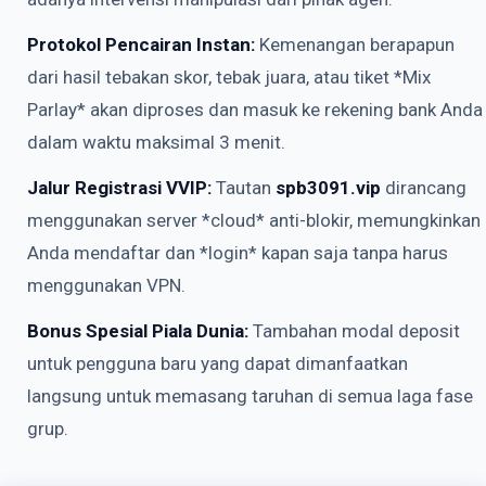
Protokol Pencairan Instan:
Kemenangan berapapun
dari hasil tebakan skor, tebak juara, atau tiket *Mix
Parlay* akan diproses dan masuk ke rekening bank Anda
dalam waktu maksimal 3 menit.
Jalur Registrasi VVIP:
Tautan
spb3091.vip
dirancang
menggunakan server *cloud* anti-blokir, memungkinkan
Anda mendaftar dan *login* kapan saja tanpa harus
menggunakan VPN.
Bonus Spesial Piala Dunia:
Tambahan modal deposit
untuk pengguna baru yang dapat dimanfaatkan
langsung untuk memasang taruhan di semua laga fase
grup.