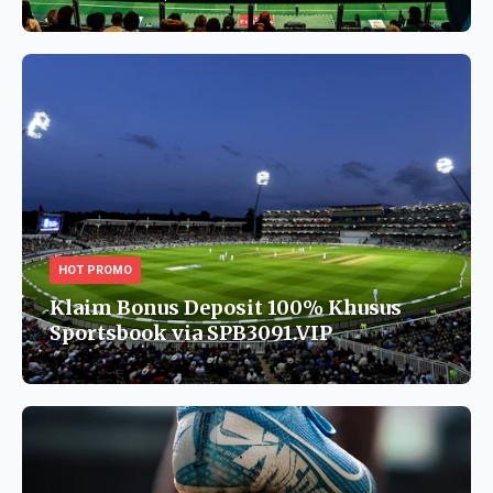
HOT PROMO
Klaim Bonus Deposit 100% Khusus
Sportsbook via SPB3091.VIP