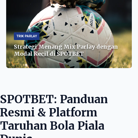
TRIK PARLAY
Strategi Menang Mix Parlay dengan
Modal Kecil di SPOTBET
SPOTBET: Panduan
Resmi & Platform
Taruhan Bola Piala