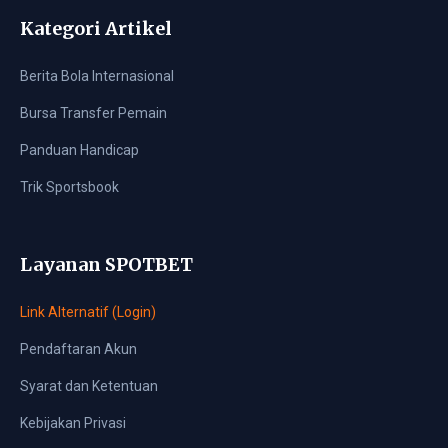
Kategori Artikel
Berita Bola Internasional
Bursa Transfer Pemain
Panduan Handicap
Trik Sportsbook
Layanan SPOTBET
Link Alternatif (Login)
Pendaftaran Akun
Syarat dan Ketentuan
Kebijakan Privasi