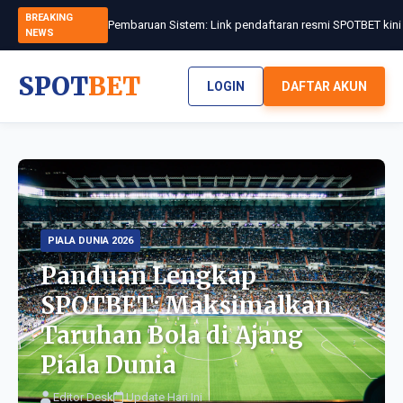
BREAKING
NEWS
SPOT
BET
LOGIN
DAFTAR AKUN
PIALA DUNIA 2026
Panduan Lengkap
SPOTBET: Maksimalkan
Taruhan Bola di Ajang
Piala Dunia
Editor Desk
Update Hari Ini