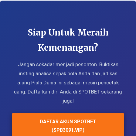
Siap Untuk Meraih
Kemenangan?
Jangan sekadar menjadi penonton. Buktikan
insting analisa sepak bola Anda dan jadikan
ajang Piala Dunia ini sebagai mesin pencetak
uang. Daftarkan diri Anda di SPOTBET sekarang
juga!
DAFTAR AKUN SPOTBET
(SPB3091.VIP)