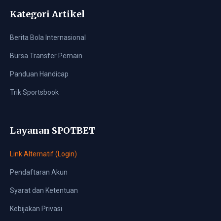
Kategori Artikel
Berita Bola Internasional
Bursa Transfer Pemain
Panduan Handicap
Trik Sportsbook
Layanan SPOTBET
Link Alternatif (Login)
Pendaftaran Akun
Syarat dan Ketentuan
Kebijakan Privasi