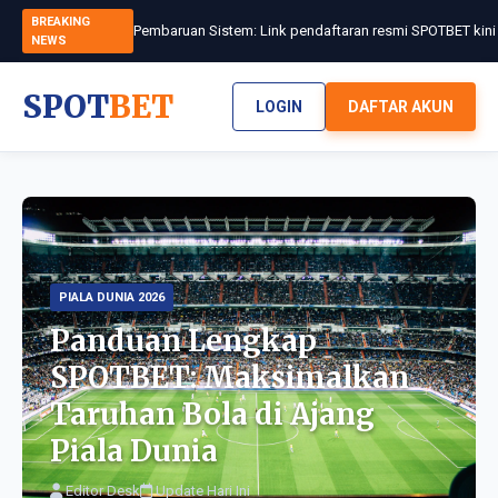
BREAKING
NEWS
SPOT
BET
LOGIN
DAFTAR AKUN
PIALA DUNIA 2026
Panduan Lengkap
SPOTBET: Maksimalkan
Taruhan Bola di Ajang
Piala Dunia
Editor Desk
Update Hari Ini