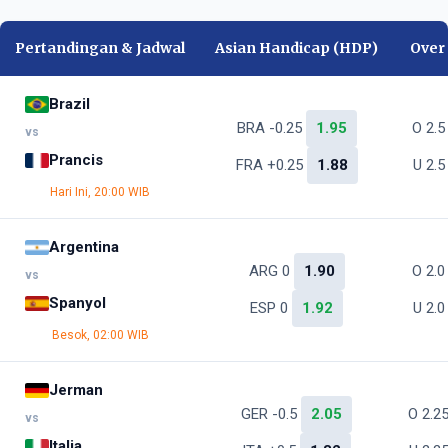
Pertandingan & Jadwal
Asian Handicap (HDP)
Over
Brazil
BRA -0.25
1.95
O 2.
vs
Prancis
FRA +0.25
1.88
U 2.
Hari Ini, 20:00 WIB
Argentina
ARG 0
1.90
O 2.
vs
Spanyol
ESP 0
1.92
U 2.
Besok, 02:00 WIB
Jerman
GER -0.5
2.05
O 2.2
vs
Italia