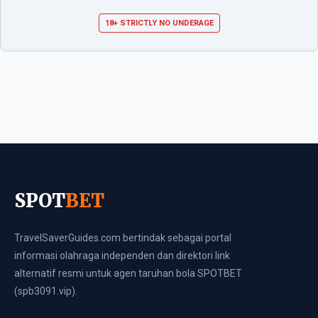
18+ STRICTLY NO UNDERAGE
SPOT
BET
TravelSaverGuides.com bertindak sebagai portal
informasi olahraga independen dan direktori link
alternatif resmi untuk agen taruhan bola SPOTBET
(spb3091.vip).