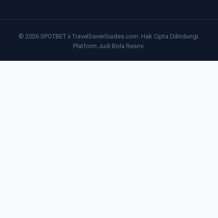
© 2026 SPOTBET x TravelSaverGuides.com. Hak Cipta Dilindungi.
Platform Judi Bola Resmi.