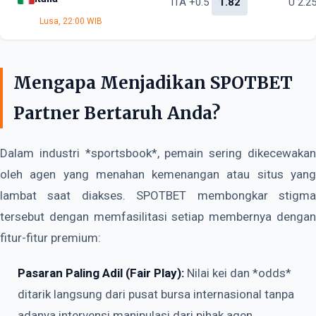
ITA +0.5
1.82
U 2.2
Lusa, 22:00 WIB
Mengapa Menjadikan SPOTBET
Partner Bertaruh Anda?
Dalam industri *sportsbook*, pemain sering dikecewakan
oleh agen yang menahan kemenangan atau situs yang
lambat saat diakses. SPOTBET membongkar stigma
tersebut dengan memfasilitasi setiap membernya dengan
fitur-fitur premium:
Pasaran Paling Adil (Fair Play):
Nilai kei dan *odds*
ditarik langsung dari pusat bursa internasional tanpa
adanya intervensi manipulasi dari pihak agen.