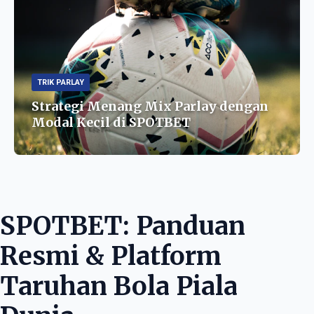
TRIK PARLAY
Strategi Menang Mix Parlay dengan
Modal Kecil di SPOTBET
SPOTBET: Panduan
Resmi & Platform
Taruhan Bola Piala