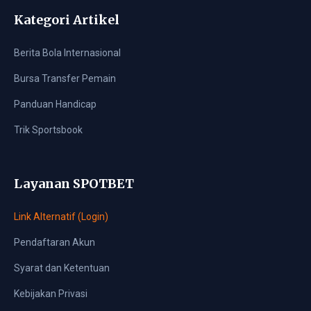
Kategori Artikel
Berita Bola Internasional
Bursa Transfer Pemain
Panduan Handicap
Trik Sportsbook
Layanan SPOTBET
Link Alternatif (Login)
Pendaftaran Akun
Syarat dan Ketentuan
Kebijakan Privasi