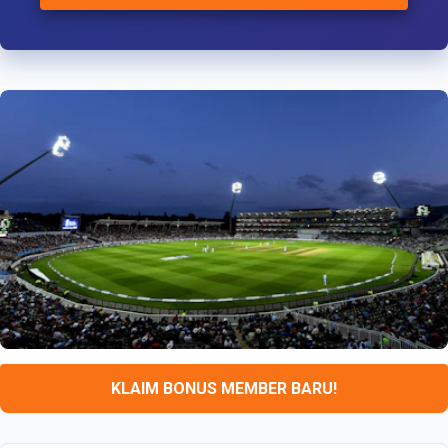
KLAIM BONUS MEMBER BARU!