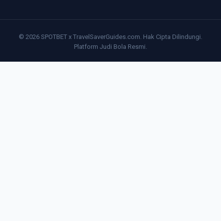
© 2026 SPOTBET x TravelSaverGuides.com. Hak Cipta Dilindungi.
Platform Judi Bola Resmi.