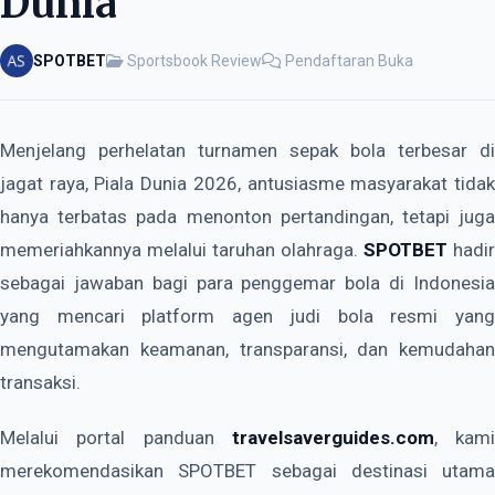
Dunia
SPOTBET
Sportsbook Review
Pendaftaran Buka
Menjelang perhelatan turnamen sepak bola terbesar di
jagat raya, Piala Dunia 2026, antusiasme masyarakat tidak
hanya terbatas pada menonton pertandingan, tetapi juga
memeriahkannya melalui taruhan olahraga.
SPOTBET
hadir
sebagai jawaban bagi para penggemar bola di Indonesia
yang mencari platform agen judi bola resmi yang
mengutamakan keamanan, transparansi, dan kemudahan
transaksi.
Melalui portal panduan
travelsaverguides.com
, kami
merekomendasikan SPOTBET sebagai destinasi utama