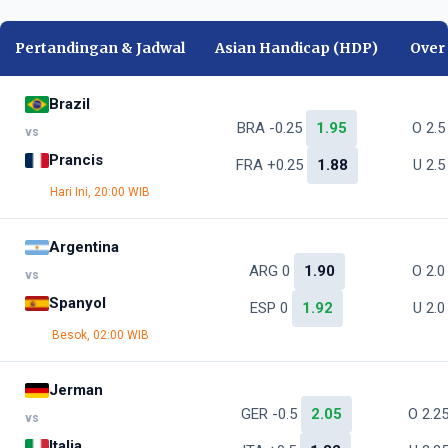
Pertandingan & Jadwal
Asian Handicap (HDP)
Over
Brazil
BRA -0.25
1.95
O 2.
vs
Prancis
FRA +0.25
1.88
U 2.
Hari Ini, 20:00 WIB
Argentina
ARG 0
1.90
O 2.
vs
Spanyol
ESP 0
1.92
U 2.
Besok, 02:00 WIB
Jerman
GER -0.5
2.05
O 2.2
vs
Italia