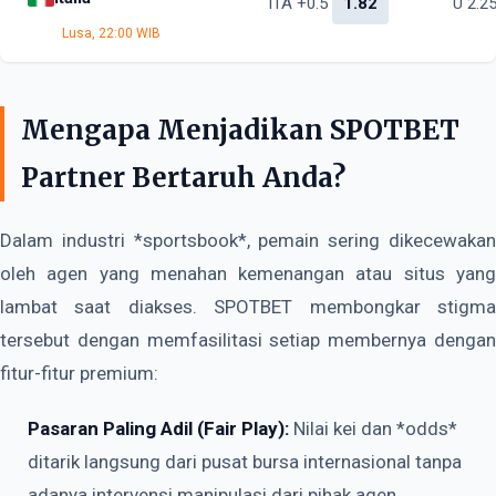
ITA +0.5
1.82
U 2.2
Lusa, 22:00 WIB
Mengapa Menjadikan SPOTBET
Partner Bertaruh Anda?
Dalam industri *sportsbook*, pemain sering dikecewakan
oleh agen yang menahan kemenangan atau situs yang
lambat saat diakses. SPOTBET membongkar stigma
tersebut dengan memfasilitasi setiap membernya dengan
fitur-fitur premium:
Pasaran Paling Adil (Fair Play):
Nilai kei dan *odds*
ditarik langsung dari pusat bursa internasional tanpa
adanya intervensi manipulasi dari pihak agen.