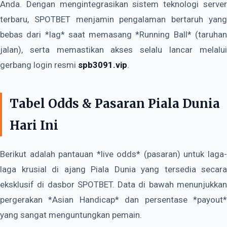
Anda. Dengan mengintegrasikan sistem teknologi server
terbaru, SPOTBET menjamin pengalaman bertaruh yang
bebas dari *lag* saat memasang *Running Ball* (taruhan
jalan), serta memastikan akses selalu lancar melalui
gerbang login resmi
spb3091.vip
.
Tabel Odds & Pasaran Piala Dunia
Hari Ini
Berikut adalah pantauan *live odds* (pasaran) untuk laga-
laga krusial di ajang Piala Dunia yang tersedia secara
eksklusif di dasbor SPOTBET. Data di bawah menunjukkan
pergerakan *Asian Handicap* dan persentase *payout*
yang sangat menguntungkan pemain.