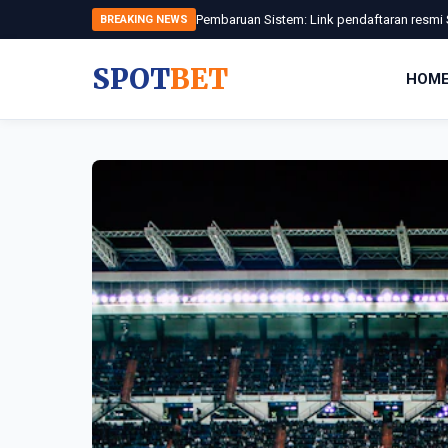
BREAKING NEWS
SPOT
BET
HOM