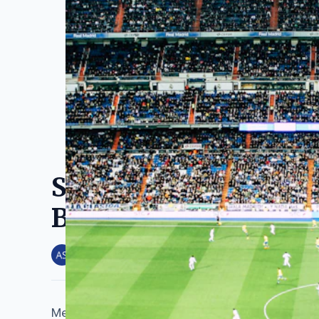
SPOTBET: Panduan R
Bola Piala Dunia
SPOTBET
Sportsbook Review
Pendaftaran Buka
Menjelang perhelatan turnamen sepak bola terbe