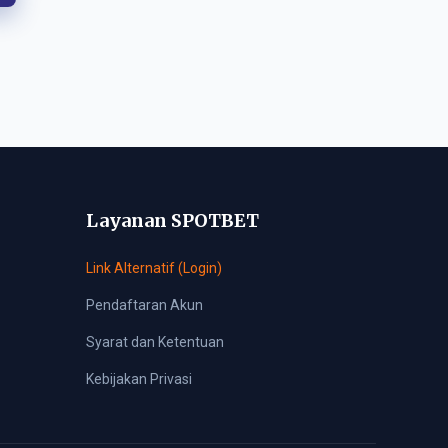
Layanan SPOTBET
Link Alternatif (Login)
Pendaftaran Akun
Syarat dan Ketentuan
Kebijakan Privasi