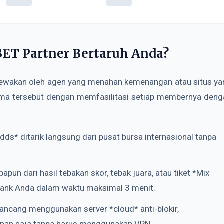
T Partner Bertaruh Anda?
ecewakan oleh agen yang menahan kemenangan atau situs ya
ma tersebut dengan memfasilitasi setiap membernya deng
odds* ditarik langsung dari pusat bursa internasional tanpa
un dari hasil tebakan skor, tebak juara, atau tiket *Mix
bank Anda dalam waktu maksimal 3 menit.
ancang menggunakan server *cloud* anti-blokir,