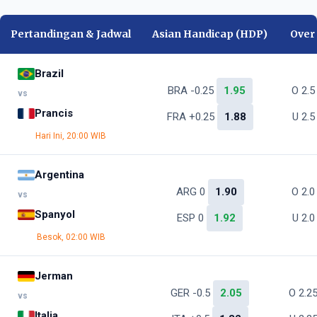
Pertandingan & Jadwal
Asian Handicap (HDP)
Over
Brazil
BRA -0.25
1.95
O 2.
vs
Prancis
FRA +0.25
1.88
U 2.
Hari Ini, 20:00 WIB
Argentina
ARG 0
1.90
O 2.
vs
Spanyol
ESP 0
1.92
U 2.
Besok, 02:00 WIB
Jerman
GER -0.5
2.05
O 2.2
vs
Italia