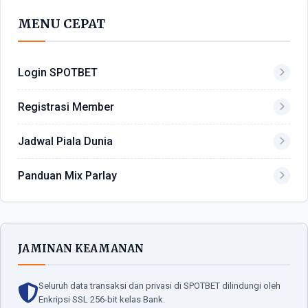
MENU CEPAT
Login SPOTBET
Registrasi Member
Jadwal Piala Dunia
Panduan Mix Parlay
JAMINAN KEAMANAN
Seluruh data transaksi dan privasi di SPOTBET dilindungi oleh
Enkripsi SSL 256-bit kelas Bank.