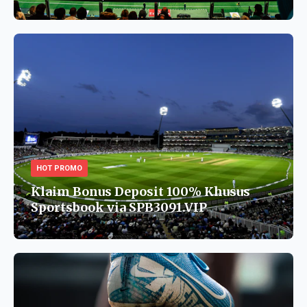
HOT PROMO
Klaim Bonus Deposit 100% Khusus
Sportsbook via SPB3091.VIP