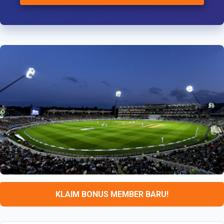
KLAIM BONUS MEMBER BARU!