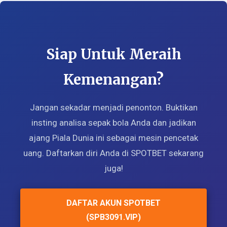
Siap Untuk Meraih
Kemenangan?
Jangan sekadar menjadi penonton. Buktikan
insting analisa sepak bola Anda dan jadikan
ajang Piala Dunia ini sebagai mesin pencetak
uang. Daftarkan diri Anda di SPOTBET sekarang
juga!
DAFTAR AKUN SPOTBET
(SPB3091.VIP)