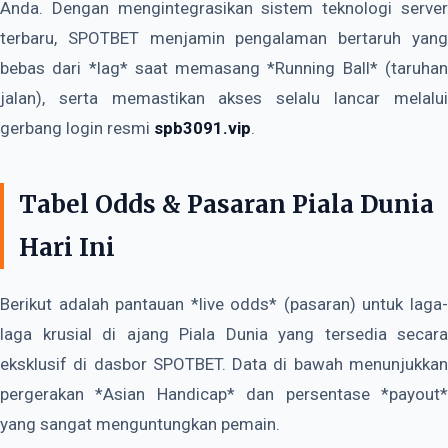
Anda. Dengan mengintegrasikan sistem teknologi server
terbaru, SPOTBET menjamin pengalaman bertaruh yang
bebas dari *lag* saat memasang *Running Ball* (taruhan
jalan), serta memastikan akses selalu lancar melalui
gerbang login resmi
spb3091.vip
.
Tabel Odds & Pasaran Piala Dunia
Hari Ini
Berikut adalah pantauan *live odds* (pasaran) untuk laga-
laga krusial di ajang Piala Dunia yang tersedia secara
eksklusif di dasbor SPOTBET. Data di bawah menunjukkan
pergerakan *Asian Handicap* dan persentase *payout*
yang sangat menguntungkan pemain.